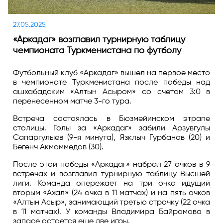
27.05.2025
«Аркадаг» возглавил турнирную таблицу
чемпионата Туркменистана по футболу
Футбольный клуб «Аркадаг» вышел на первое место
в чемпионате Туркменистана после победы над
ашхабадским «Алтын Асыром» со счетом 3:0 в
перенесенном матче 3-го тура.
Встреча состоялась в Бюзмейинском этрапе
столицы. Голы за «Аркадаг» забили Арзувгулы
Сапаргулыев (9-я минута), Язклыч Гурбанов (20) и
Бегенч Акмаммедов (30).
После этой победы «Аркадаг» набрал 27 очков в 9
встречах и возглавил турнирную таблицу Высшей
лиги. Команда опережает на три очка идущий
вторым «Ахал» (24 очка в 11 матчах) и на пять очков
«Алтын Асыр», занимающий третью строчку (22 очка
в 11 матчах). У команды Владимира Байрамова в
запасе остается еще две игры.