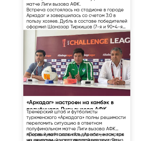
матче Лиги вызова АФК.
Встреча состоялась на стадионе в городе
Аркадаг и завершилась со счетом 3:0 в
пользу хозяев. Дубль в составе победителей
оформил Шаназар Тиркишов (7-я и 90+4-я
минуты), еще один гол на счету Алтымурада
В первом матче, который прошел 9 апреля в
Аннадурдыева (58).
Эль-Кувейте, подопечные Владимира
Байрамова уступили со счетом 0:2.
По сумме двух встреч «Аркадаг» вышел в
финал Лиги вызова АФК.
Финал турнира пройдет 10 мая, соперник
«Аркадага» определится 17 апреля в матче
«Преа Хан Рич Свай Риенг» (Камбоджа) и
«Мадура Юнайтед» (Индонезия).
17.04.2025
«Аркадаг» настроен на камбэк в
полуфинале Лиги вызова АФК
Тренерский штаб и футболисты
туркменского «Аркадага» полны решимости
переломить ситуацию в ответном
полуфинальном матче Лиги вызова АФК
против кувейтского «Аль-Араби», несмотря
«Первый матч сложился для нас не так, как
на неудачный исход первой встречи. Для
мы ожидали, но противостояние состоит из