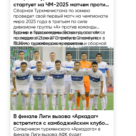
стартует на ЧМ-2025 матчем против
Сборная Туркменистана по хоккею
Боснии и Герцеговины
проведет свой первый матч на чемпионате
мира 2025 года в третьем по силе
дивизионе группы «А» против команды
Боснии и Герцеговины. Встреча состоится
Турнир в третьем дивизионе группы «А»
на ледовой арене Стамбула и начнется в
проходит с 21 по 27 апреля в Стамбуле.
18:30 по ашхабадскому времени.
Помимо туркменских хоккеистов и сборной
Боснии и Герцеговины, в соревнованиях
принимают участие команды ЮАР,
Согласно расписанию турнира,
Люксембурга, Кыргызстана и хозяева льда
туркменская команда проведет свой второй
– сборная Турции.
матч против сборной Турции 22 апреля в
22:00 по ашхабадскому времени.
Затем последуют встречи с Люксембургом
(24 апреля, 15:00), Кыргызстаном (25 апреля,
15:00) и ЮАР (27 апреля, 18:30).
22.04.2025
В финале Лиги вызова «Аркадаг»
встретится с камбоджийским клубом
Соперником туркменского «Аркадага» в
«Свай Риенг»
финале Лиги вызова АФК будет