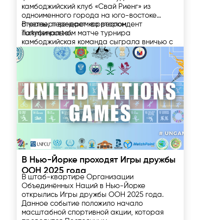
камбоджийский клуб «Свай Риенг» из
одноименного города на юго-востоке
страны, передает корреспондент
В четверг вечером во втором
Turkmenportal.
полуфинальном матче турнира
камбоджийская команда сыграла вничью с
индонезийским «Мадура Юнайтед» (3:3), но
вышла в финал благодаря домашней
Напомним, «Аркадаг» в среду разгромил в
победе со счетом 3:0.
ответном матче 1/2 финала Лиги вызова на
своем поле кувейтский «Аль-Араби» – 3:0.
Финал турнира пройдет 10 мая на стадионе
«Свай Риенг», игра начнется в 17:00 по
ашхабадскому времени.
18.04.2025
В Нью-Йорке проходят Игры дружбы
ООН 2025 года
В штаб-квартире Организации
Объединённых Наций в Нью-Йорке
открылись Игры дружбы ООН 2025 года.
Данное событие положило начало
масштабной спортивной акции, которая