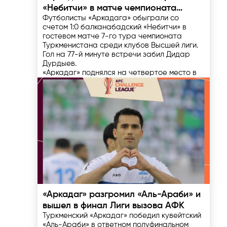
«Небитчи» в матче чемпионата
Футболисты «Аркадага» обыграли со
Туркменистана по футболу
счетом 1:0 балканабадский «Небитчи» в
гостевом матче 7-го тура чемпионата
Туркменистана среди клубов Высшей лиги.
Гол на 77-й минуте встречи забил Дидар
Дурдыев.
«Аркадаг» поднялся на четвертое место в
турнирной таблице чемпионата
Туркменистана, набрав 9 очков в трех
матчах. «Небитчи» с 8 очками в семи матчах
располагается на пятой строчке.
21.04.2025
«Аркадаг» разгромил «Аль-Араби» и
вышел в финал Лиги вызова АФК
Туркменский «Аркадаг» победил кувейтский
«Аль-Араби» в ответном полуфинальном